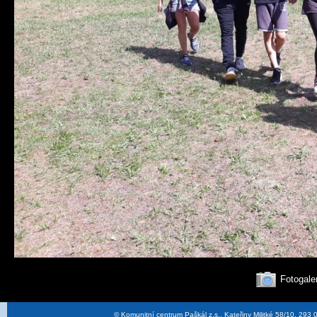
Fotogale
© Komunitní centrum Paškál z.s., Kateřiny Militké 58/10, 29