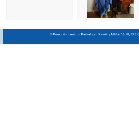
© Komunitní centrum Paškál z.s., Kateřiny Militké 58/10, 29