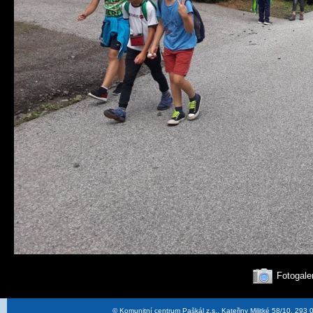
Fotogale
© Komunitní centrum Paškál z.s., Kateřiny Militké 58/10, 29