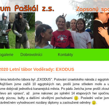
ogalerie
Dobrovolníci
Kontakty
2020 Letní tábor Voděrady: EXODUS
Téma letošního tábora byl „EXODUS". Putování izraelského národa z egyptsk
Mojžíšem jsme zažili 10 egyptských ran, prošli jsme středem moře a u
sme dobývali jednotlivá kananejská města. Po pádu Jericha jsme prošli zkoušk
vlevo ani vpravo“, až jsme nakonec po splnění 14 etapových her spočinu
tedy pizzou, buřty a dalšími skvělými pochutinami
. Poslední večer jsm
závěrečném vyhodnocení rozdány diplomy a zasloužené odměny
.