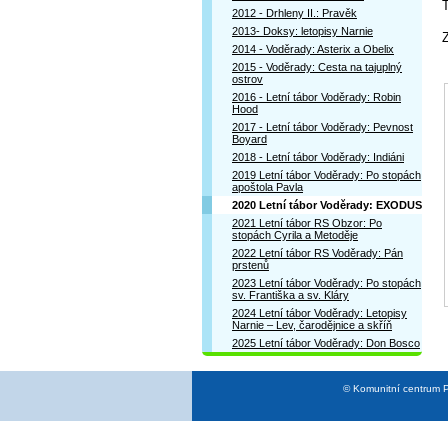
T
2012 - Drhleny II.: Pravěk
2013- Doksy: letopisy Narnie
2014 - Voděrady: Asterix a Obelix
2015 - Voděrady: Cesta na tajuplný
ostrov
2016 - Letní tábor Voděrady: Robin
Hood
2017 - Letní tábor Voděrady: Pevnost
Boyard
2018 - Letní tábor Voděrady: Indiáni
2019 Letní tábor Voděrady: Po stopách
apoštola Pavla
2020 Letní tábor Voděrady: EXODUS
2021 Letní tábor RS Obzor: Po
stopách Cyrila a Metoděje
2022 Letní tábor RS Voděrady: Pán
prstenů
2023 Letní tábor Voděrady: Po stopách
sv. Františka a sv. Kláry
2024 Letní tábor Voděrady: Letopisy
Narnie – Lev, čarodějnice a skříň
2025 Letní tábor Voděrady: Don Bosco
© Komunitní centrum P