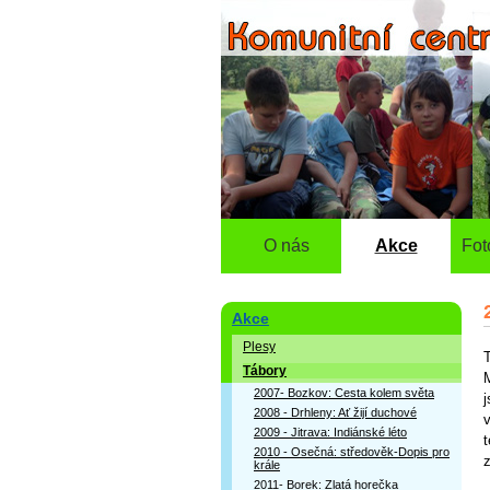
O nás
Akce
Fot
Akce
Plesy
Tábory
2007- Bozkov: Cesta kolem světa
j
2008 - Drhleny: Ať žijí duchové
2009 - Jitrava: Indiánské léto
2010 - Osečná: středověk-Dopis pro
krále
2011- Borek: Zlatá horečka