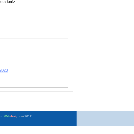
ce a kněz.
 2020
um:
Web
design
um
2012