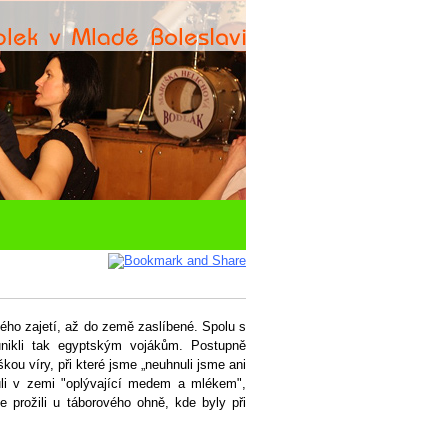
ého zajetí, až do země zaslíbené. Spolu s
nikli tak egyptským vojákům. Postupně
ou víry, při které jsme „neuhnuli jsme ani
li v zemi "oplývající medem a mlékem",
e prožili u táborového ohně, kde byly při