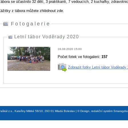
ábora se účastnilo 32 dětí, 3 praktikanti, 7 vedoucích, 2 kuchařky, zdravotni
Zážitky z tábora můžete zhlédnout zde.
Fotogalerie
Letní tábor Voděrady 2020
16.08.2020 15:00
Počet fotek ve fotogalerii:
157
Zobrazit fotky Letní tábor Voděrady
aškál z.s., Kateřiny Militké 58/10, 293 01 Mladá Boleslav | © Design, redakční systém Smaragdi